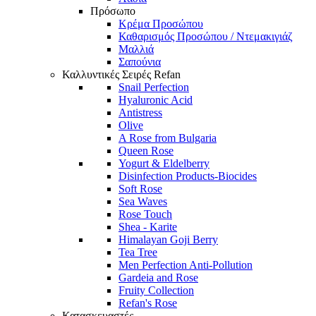
Πρόσωπο
Κρέμα Προσώπου
Καθαρισμός Προσώπου / Ντεμακιγιάζ
Μαλλιά
Σαπούνια
Καλλυντικές Σειρές Refan
Snail Perfection
Hyaluronic Acid
Antistress
Olive
A Rose from Bulgaria
Queen Rose
Yogurt & Eldelberry
Disinfection Products-Biocides
Soft Rose
Sea Waves
Rose Touch
Shea - Karite
Himalayan Goji Berry
Tea Tree
Men Perfection Anti-Pollution
Gardeia and Rose
Fruity Collection
Refan's Rose
Κατασκευαστές