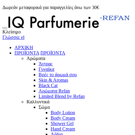
Δωρεάν μεταφορικά για παραγγελίες άνω των 30€
Κλείσιμο
Γλώσσα: el
ΑΡΧΙΚΗ
ΠΡΟΪΟΝΤΑ
ΠΡΟΪΟΝΤΑ
Αρώματα
Άντρας
Γυναίκα
Βρές το άρωμά σου
Skin & Aromas
Black Cat
Αρώματα Refan
Limited Blend by Refan
Καλλυντικά
Σώμα
Body Lotion
Body Cream
Shower Gel
Hand Cream
Λάδια