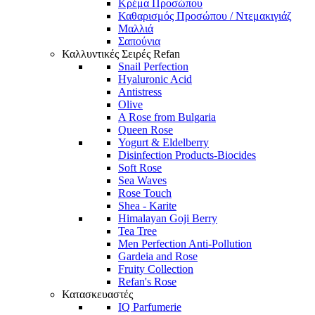
Κρέμα Προσώπου
Καθαρισμός Προσώπου / Ντεμακιγιάζ
Μαλλιά
Σαπούνια
Καλλυντικές Σειρές Refan
Snail Perfection
Hyaluronic Acid
Antistress
Olive
A Rose from Bulgaria
Queen Rose
Yogurt & Eldelberry
Disinfection Products-Biocides
Soft Rose
Sea Waves
Rose Touch
Shea - Karite
Himalayan Goji Berry
Tea Tree
Men Perfection Anti-Pollution
Gardeia and Rose
Fruity Collection
Refan's Rose
Κατασκευαστές
IQ Parfumerie