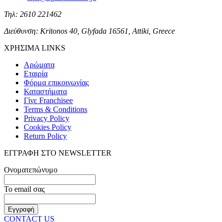
Τηλ: 2610 221462
Διεύθυνση: Kritonos 40, Glyfada 16561, Attiki, Greece
ΧΡΗΣΙΜΑ LINKS
Αρώματα
Εταιρία
Φόρμα επικοινωνίας
Καταστήματα
Γίνε Franchisee
Terms & Conditions
Privacy Policy
Cookies Policy
Return Policy
ΕΓΓΡΑΦΗ ΣΤΟ NEWSLETTER
Ονοματεπώνυμο
Το email σας
CONTACT US