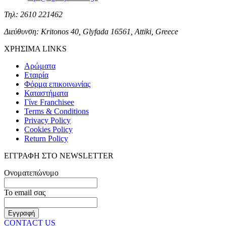
Τηλ: 2610 221462
Διεύθυνση: Kritonos 40, Glyfada 16561, Attiki, Greece
ΧΡΗΣΙΜΑ LINKS
Αρώματα
Εταιρία
Φόρμα επικοινωνίας
Καταστήματα
Γίνε Franchisee
Terms & Conditions
Privacy Policy
Cookies Policy
Return Policy
ΕΓΓΡΑΦΗ ΣΤΟ NEWSLETTER
Ονοματεπώνυμο
Το email σας
CONTACT US