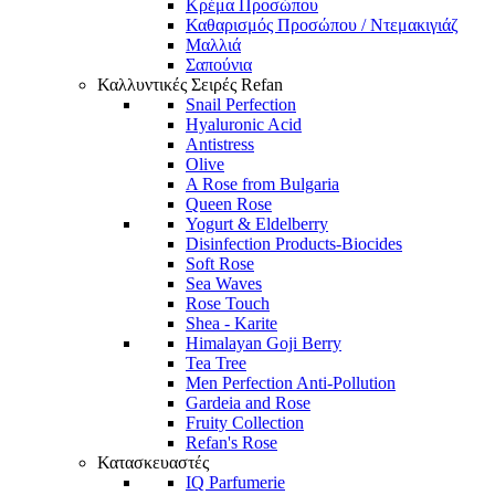
Κρέμα Προσώπου
Καθαρισμός Προσώπου / Ντεμακιγιάζ
Μαλλιά
Σαπούνια
Καλλυντικές Σειρές Refan
Snail Perfection
Hyaluronic Acid
Antistress
Olive
A Rose from Bulgaria
Queen Rose
Yogurt & Eldelberry
Disinfection Products-Biocides
Soft Rose
Sea Waves
Rose Touch
Shea - Karite
Himalayan Goji Berry
Tea Tree
Men Perfection Anti-Pollution
Gardeia and Rose
Fruity Collection
Refan's Rose
Κατασκευαστές
IQ Parfumerie