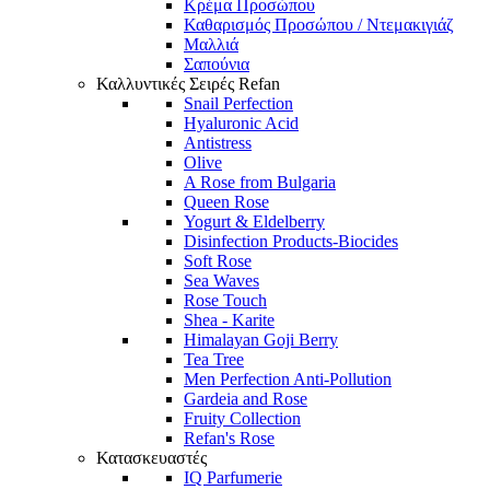
Κρέμα Προσώπου
Καθαρισμός Προσώπου / Ντεμακιγιάζ
Μαλλιά
Σαπούνια
Καλλυντικές Σειρές Refan
Snail Perfection
Hyaluronic Acid
Antistress
Olive
A Rose from Bulgaria
Queen Rose
Yogurt & Eldelberry
Disinfection Products-Biocides
Soft Rose
Sea Waves
Rose Touch
Shea - Karite
Himalayan Goji Berry
Tea Tree
Men Perfection Anti-Pollution
Gardeia and Rose
Fruity Collection
Refan's Rose
Κατασκευαστές
IQ Parfumerie