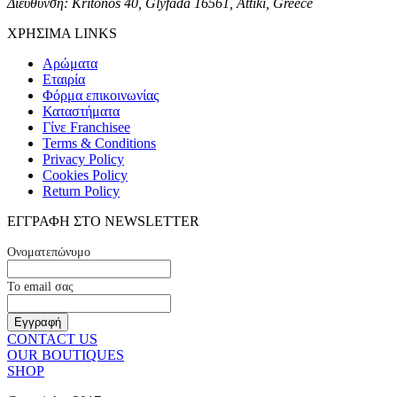
Διεύθυνση: Kritonos 40, Glyfada 16561, Attiki, Greece
ΧΡΗΣΙΜΑ LINKS
Αρώματα
Εταιρία
Φόρμα επικοινωνίας
Καταστήματα
Γίνε Franchisee
Terms & Conditions
Privacy Policy
Cookies Policy
Return Policy
ΕΓΓΡΑΦΗ ΣΤΟ NEWSLETTER
Ονοματεπώνυμο
Το email σας
CONTACT US
OUR BOUTIQUES
SHOP