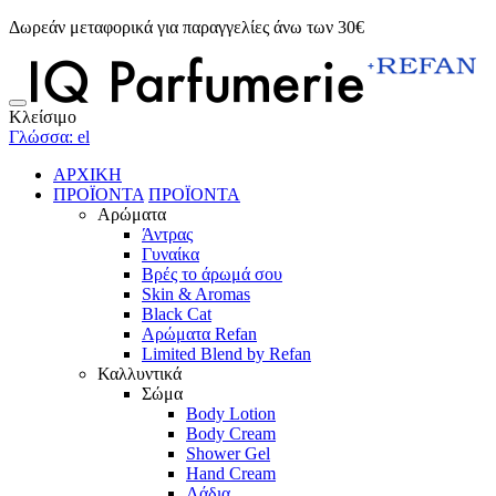
Δωρεάν μεταφορικά για παραγγελίες άνω των 30€
Κλείσιμο
Γλώσσα: el
ΑΡΧΙΚΗ
ΠΡΟΪΟΝΤΑ
ΠΡΟΪΟΝΤΑ
Αρώματα
Άντρας
Γυναίκα
Βρές το άρωμά σου
Skin & Aromas
Black Cat
Αρώματα Refan
Limited Blend by Refan
Καλλυντικά
Σώμα
Body Lotion
Body Cream
Shower Gel
Hand Cream
Λάδια