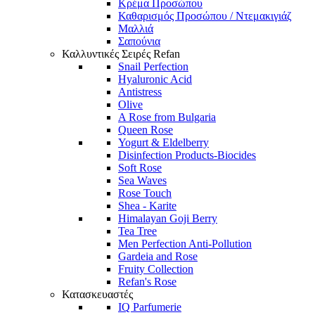
Κρέμα Προσώπου
Καθαρισμός Προσώπου / Ντεμακιγιάζ
Μαλλιά
Σαπούνια
Καλλυντικές Σειρές Refan
Snail Perfection
Hyaluronic Acid
Antistress
Olive
A Rose from Bulgaria
Queen Rose
Yogurt & Eldelberry
Disinfection Products-Biocides
Soft Rose
Sea Waves
Rose Touch
Shea - Karite
Himalayan Goji Berry
Tea Tree
Men Perfection Anti-Pollution
Gardeia and Rose
Fruity Collection
Refan's Rose
Κατασκευαστές
IQ Parfumerie