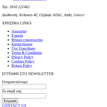
Τηλ: 2610 221462
Διεύθυνση: Kritonos 40, Glyfada 16561, Attiki, Greece
ΧΡΗΣΙΜΑ LINKS
Αρώματα
Εταιρία
Φόρμα επικοινωνίας
Καταστήματα
Γίνε Franchisee
Terms & Conditions
Privacy Policy
Cookies Policy
Return Policy
ΕΓΓΡΑΦΗ ΣΤΟ NEWSLETTER
Ονοματεπώνυμο
Το email σας
CONTACT US