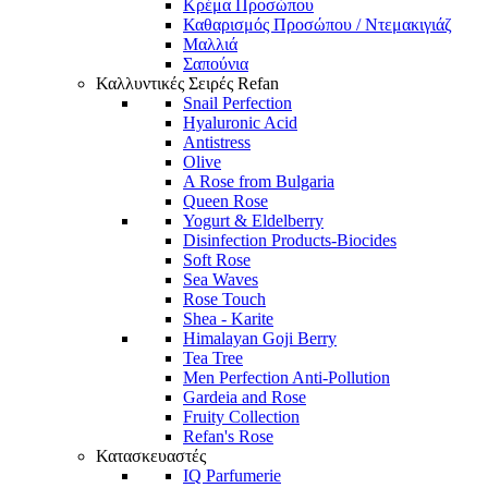
Κρέμα Προσώπου
Καθαρισμός Προσώπου / Ντεμακιγιάζ
Μαλλιά
Σαπούνια
Καλλυντικές Σειρές Refan
Snail Perfection
Hyaluronic Acid
Antistress
Olive
A Rose from Bulgaria
Queen Rose
Yogurt & Eldelberry
Disinfection Products-Biocides
Soft Rose
Sea Waves
Rose Touch
Shea - Karite
Himalayan Goji Berry
Tea Tree
Men Perfection Anti-Pollution
Gardeia and Rose
Fruity Collection
Refan's Rose
Κατασκευαστές
IQ Parfumerie