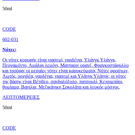
50ml
CODE
602-031
Νότες:
Οι νότες κορυφής είναι γιασεμί, γαρδένια, Υλάνγκ Υλάνγκ,
Περγαμόντο, Αμάλφι λεμόνι, Μανταριν ορανζ, Φραγκοστάφυλλο
και τρούφα; οι μεσαίες νότες είναι καρυκεύματα, Νότες φρούτων,
Λωτός, ορχιδέα, γαρδένια, γιασεμί και Υλάνγκ Υλάνγκ; οι νότες
της βάσης είναι Βέτιβερ, σανδαλόξυλο, πατσουλί, Κεχριμπάρι,
θυμίαμα, Βανιλια, Μεξικάνικη Σοκολάτα και λευκός μόσχος.
ΛΕΠΤΟΜΕΡΕΙΕΣ
50ml
CODE