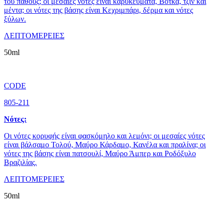
του πάθους; οι μεσαίες νότες είναι καρυκεύματα, Βότκα, τζιν και
μέντα; οι νότες της βάσης είναι Κεχριμπάρι, δέρμα και νότες
ξύλων.
ΛΕΠΤΟΜΕΡΕΙΕΣ
50ml
CODE
805-211
Νότες:
Οι νότες κορυφής είναι φασκόμηλο και λεμόνι; οι μεσαίες νότες
είναι βάλσαμο Τολού, Μαύρο Κάρδαμο, Κανέλα και πραλίνα; οι
νότες της βάσης είναι πατσουλί, Μαύρο Άμπερ και Ροδόξυλο
Βραζιλίας.
ΛΕΠΤΟΜΕΡΕΙΕΣ
50ml