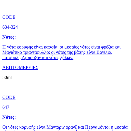
CODE
634-324
Νότες:
Η νότα κορυφής είναι κασσία; οι μεσαίες νότες είναι φρέζια και
Μαγιάτικο τριαντάφυλλο; οι νότες της βάσης είναι Βανίλια,
πατσουλί, Αμπροξάν και νότες ξύλων.
ΛΕΠΤΟΜΕΡΕΙΕΣ
50ml
CODE
647
Νότες:
Οι νότες κορυφής είναι Μανταριν ορανζ και Περγαμόντο; η μεσαία