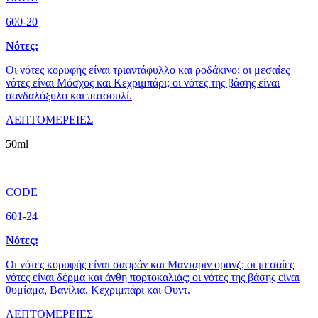
600-20
Νότες:
Οι νότες κορυφής είναι τριαντάφυλλο και ροδάκινο; οι μεσαίες
νότες είναι Μόσχος και Κεχριμπάρι; οι νότες της βάσης είναι
σανδαλόξυλο και πατσουλί.
ΛΕΠΤΟΜΕΡΕΙΕΣ
50ml
CODE
601-24
Νότες:
Οι νότες κορυφής είναι σαφράν και Μανταριν ορανζ; οι μεσαίες
νότες είναι δέρμα και άνθη πορτοκαλιάς; οι νότες της βάσης είναι
θυμίαμα, Βανίλια, Κεχριμπάρι και Ουντ.
ΛΕΠΤΟΜΕΡΕΙΕΣ