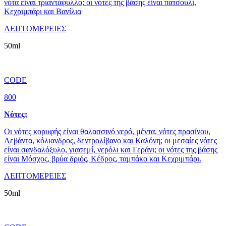
νότα είναι τριαντάφυλλο; οι νότες της βάσης είναι πατσουλί,
Κεχριμπάρι και Βανίλια
ΛΕΠΤΟΜΕΡΕΙΕΣ
50ml
CODE
800
Νότες:
Οι νότες κορυφής είναι θαλασσινό νερό, μέντα, νότες πρασίνου,
Λεβάντα, κόλιανδρος, δεντρολίβανο και Καλόνη; οι μεσαίες νότες
είναι σανδαλόξυλο, γιασεμί, νερόλι και Γεράνι; οι νότες της βάσης
είναι Μόσχος, βρύα δριός, Κέδρος, ταμπάκο και Κεχριμπάρι.
ΛΕΠΤΟΜΕΡΕΙΕΣ
50ml