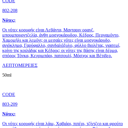
CODE
802-208
Νότες:
Οι νότες κορυφής είναι Λεβάντα, Μανταριν ορανζ,
μπουμπουρντζελία, άνθη μοσχοκάρυδου, Κέδρος, Περγαμόντο,
Χαμομήλι και λεμόνι; οι μεσαίες νότες είναι μοσχοκάρυδο,
αγιόκλημα, Γαρύφαλλο, σανδαλόξυλο, φύλλο βιολέτας, γιασεμί,
κρίνο της κοιλάδας και Κέδρος; οι νότες της βάσης είναι δέρμα,
σπόρος Τόνκα, Κεχριμπάρι, πατσουλί, Μόσχος και Βέτιβερ.
ΛΕΠΤΟΜΕΡΕΙΕΣ
50ml
CODE
803-209
Νότες:
Οι νότες κορυφής είναι λάιμ, Χαβιάρι, πιπέρι, τζίντζερ και φρούτο