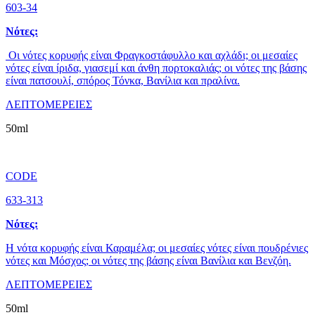
603-34
Νότες:
Οι νότες κορυφής είναι Φραγκοστάφυλλο και αχλάδι; οι μεσαίες
νότες είναι ίριδα, γιασεμί και άνθη πορτοκαλιάς; οι νότες της βάσης
είναι πατσουλί, σπόρος Τόνκα, Βανίλια και πραλίνα.
ΛΕΠΤΟΜΕΡΕΙΕΣ
50ml
CODE
633-313
Νότες:
Η νότα κορυφής είναι Καραμέλα; οι μεσαίες νότες είναι πουδρένιες
νότες και Μόσχος; οι νότες της βάσης είναι Βανίλια και Βενζόη.
ΛΕΠΤΟΜΕΡΕΙΕΣ
50ml