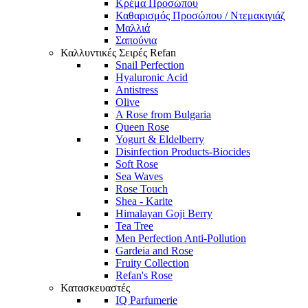
Κρέμα Προσώπου
Καθαρισμός Προσώπου / Ντεμακιγιάζ
Μαλλιά
Σαπούνια
Καλλυντικές Σειρές Refan
Snail Perfection
Hyaluronic Acid
Antistress
Olive
A Rose from Bulgaria
Queen Rose
Yogurt & Eldelberry
Disinfection Products-Biocides
Soft Rose
Sea Waves
Rose Touch
Shea - Karite
Himalayan Goji Berry
Tea Tree
Men Perfection Anti-Pollution
Gardeia and Rose
Fruity Collection
Refan's Rose
Κατασκευαστές
IQ Parfumerie