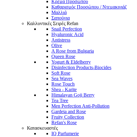
Κρέμα Προσώπου
Καθαρισμός Προσώπου / Ντεμακιγιάζ
Μαλλιά
Σαπούνια
Καλλυντικές Σειρές Refan
Snail Perfection
Hyaluronic Acid
Antistress
Olive
A Rose from Bulgaria
Queen Rose
Yogurt & Eldelberry
Disinfection Products-Biocides
Soft Rose
Sea Waves
Rose Touch
Shea - Karite
Himalayan Goji Berry
Tea Tree
Men Perfection Anti-Pollution
Gardeia and Rose
Fruity Collection
Refan's Rose
Κατασκευαστές
IQ Parfumerie