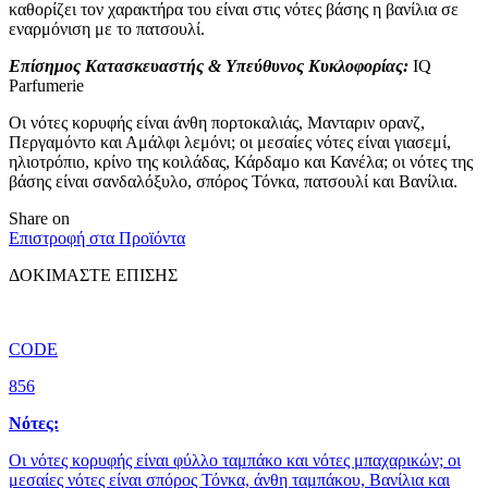
καθορίζει τον χαρακτήρα του είναι στις νότες βάσης η βανίλια σε
εναρμόνιση με το πατσουλί.
Επίσημος Κατασκευαστής & Υπεύθυνος Κυκλοφορίας:
IQ
Parfumerie
Οι νότες κορυφής είναι άνθη πορτοκαλιάς, Μανταριν ορανζ,
Περγαμόντο και Αμάλφι λεμόνι; οι μεσαίες νότες είναι γιασεμί,
ηλιοτρόπιο, κρίνο της κοιλάδας, Κάρδαμο και Κανέλα; οι νότες της
βάσης είναι σανδαλόξυλο, σπόρος Τόνκα, πατσουλί και Βανίλια.
Share on
Επιστροφή στα Προϊόντα
ΔΟΚΙΜΑΣΤΕ ΕΠΙΣΗΣ
CODE
856
Νότες:
Οι νότες κορυφής είναι φύλλο ταμπάκο και νότες μπαχαρικών; οι
μεσαίες νότες είναι σπόρος Τόνκα, άνθη ταμπάκου, Βανίλια και