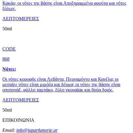
Κακάο; οι νότες της βάσης είναι Αποξηραμμένα φρούτα και νότες
ξύλων.
ΛΕΠΤΟΜΕΡΕΙΕΣ
50ml
CODE
868
Νότες:
Οι νότες κορυφής είναι Λεβάντα, Περγαμόντο και Κανέλα; οι
μεσαίες νότες είναι μιμόζα και δέρμα; οι νότες της βάσης είναι
οποπονάξ, φύλλο ταμπάκο, ξύλο γκουαϊακ και βρύα δριός.
ΛΕΠΤΟΜΕΡΕΙΕΣ
50ml
ΕΠΙΚΟΙΝΩΝΙΑ
Email:
info@iqparfumerie.gr