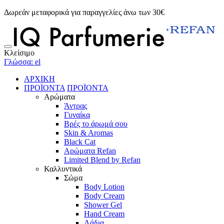
Δωρεάν μεταφορικά για παραγγελίες άνω των 30€
Κλείσιμο
Γλώσσα: el
ΑΡΧΙΚΗ
ΠΡΟΪΟΝΤΑ
ΠΡΟΪΟΝΤΑ
Αρώματα
Άντρας
Γυναίκα
Βρές το άρωμά σου
Skin & Aromas
Black Cat
Αρώματα Refan
Limited Blend by Refan
Καλλυντικά
Σώμα
Body Lotion
Body Cream
Shower Gel
Hand Cream
Λάδια