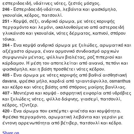
εσπεριδοειδή, υδάτινες νότες, ζεστός μόσχος.
246 -
Εσπεριδοειδή-υδάτινο, λεβάντα και φασκόμηλο,
γκουαϊάκ, κέδρος, πατσουλί.
251 -
Κομψό, σέξι, ανδρικό άρωμα, με νότες κορυφής
περγαμόντο και λεμόνι, ακολουθούμενο από αστεροειδή
γλυκάνισο και γκουαϊάκ, νότες δέρματος, καπνού, σπόρου
τόνκα.
264 -
Ένα κομψό ανδρικό άρωμα με ξυλώδες, αρωματικό και
αξέχαστο άρωμα, έναν αρμονικό συνδυασμό αρχικών
συμφωνιών μέντας, φύλλων βιολέτας, ροζ πιπεριού και
κάρδαμου. Η μέση του αποτελείται από ανανά, πεπόνι και
φασκόμηλο, και η βάση προσθέτει νότες κέδρου.
405 -
Ένα άρωμα με νότες κορυφής από βαθιά αισθησιακή
davana, φρέσκο ​​μήλο, καρδιά από τριαντάφυλλο, osmanthus
και κέδρο και νότες βάσης από σπόρους μαύρης βανίλιας.
407 -
Μοντέρνο και κομψό - οσφρητική ευφορία από υδρόβιες
και ξυλώδεις νότες, φύλλο δάφνης, γιασεμί, πατσουλί,
κέδρος, τζίντζερ.
420 -
Ένα άρωμα που εκπέμπει φινέτσα και κομψότητα.
Φρέσκο ​​περγαμόντο, αρωματική λεβάντα και γεράνι με
έντονη αρρενωπότητα από βέτιβερ, πατσουλί και κέδρο.
Share on