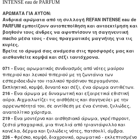
INTENSE eau de PARFUM
ΑΡΩΜΑΤΑ ΓΙΑ ΑΥΤΟΝ:
Ανδρικά αρώματα από τη συλλογή REFAN INTENSE eau de
PARFUM εμποτίζουν αυτοπεποίθηση και αυτοεκτίμηση και
βοηθούν τους άνδρες να αφυπνίσουν τη σαγηνευτική
macho μέσα τους - ένας πραγματικός μαγνήτης για τις
κυρίες.
Βρείτε το άρωμά σας ανάμεσα στις προσφορές μας και
αισθανθείτε κομψά και σέξι ταυτόχρονα.
071 -
Ένας αρωματικός συνδυασμός από νότες μαύρου
πιπεριού και λευκού πιπεριού με τη ζωντάνια των
εσπεριδοειδών του ιταλικού πράσινου περγαμόντου.
Εκπληκτικό, κομψό, δυνατό και σέξι, ένα άρωμα αντιθέτων.
216 -
Ένα άρωμα με δυναμωτική και εξαιρετικά εθιστική
αύρα. Αιχμαλωτίζει τις αισθήσεις και σαγηνεύει με την
αρρενωπότητά του, σε αντίθεση με ένα έντονο, ξυλώδες,
ανατολίτικο χάρισμα.
219 -
Ένα μοντέρνο και αισθησιακό άρωμα, γκρέιπφρουτ,
ζεστά μπαχαρικά, μια πινελιά από τριαντάφυλλο και
κανέλα, δέρμα και ξυλώδεις νότες, πατσουλί, άμβρα.
226 -
Φρέσκο, κομψό, διαχρονικό, αρωματικό - εκλεπτυσμένο