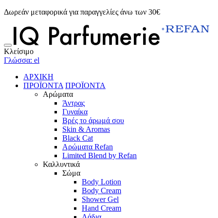
Δωρεάν μεταφορικά για παραγγελίες άνω των 30€
Κλείσιμο
Γλώσσα: el
ΑΡΧΙΚΗ
ΠΡΟΪΟΝΤΑ
ΠΡΟΪΟΝΤΑ
Αρώματα
Άντρας
Γυναίκα
Βρές το άρωμά σου
Skin & Aromas
Black Cat
Αρώματα Refan
Limited Blend by Refan
Καλλυντικά
Σώμα
Body Lotion
Body Cream
Shower Gel
Hand Cream
Λάδια