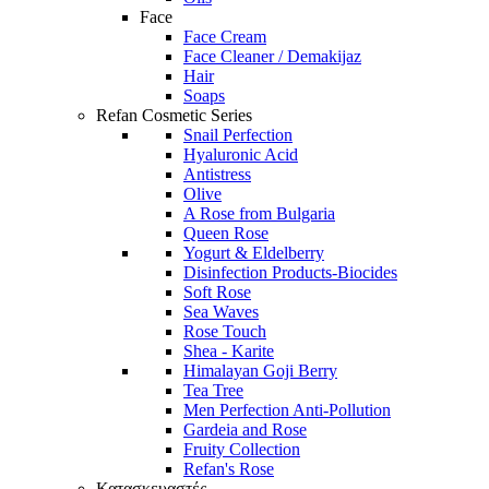
Face
Face Cream
Face Cleaner / Demakijaz
Hair
Soaps
Refan Cosmetic Series
Snail Perfection
Hyaluronic Acid
Antistress
Olive
A Rose from Bulgaria
Queen Rose
Yogurt & Eldelberry
Disinfection Products-Biocides
Soft Rose
Sea Waves
Rose Touch
Shea - Karite
Himalayan Goji Berry
Tea Tree
Men Perfection Anti-Pollution
Gardeia and Rose
Fruity Collection
Refan's Rose
Κατασκευαστές