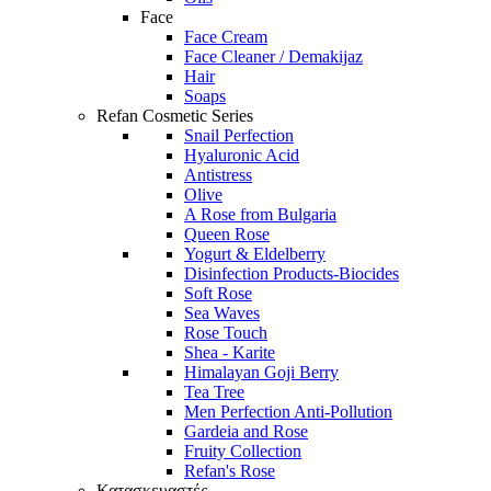
Face
Face Cream
Face Cleaner / Demakijaz
Hair
Soaps
Refan Cosmetic Series
Snail Perfection
Hyaluronic Acid
Antistress
Olive
A Rose from Bulgaria
Queen Rose
Yogurt & Eldelberry
Disinfection Products-Biocides
Soft Rose
Sea Waves
Rose Touch
Shea - Karite
Himalayan Goji Berry
Tea Tree
Men Perfection Anti-Pollution
Gardeia and Rose
Fruity Collection
Refan's Rose
Κατασκευαστές