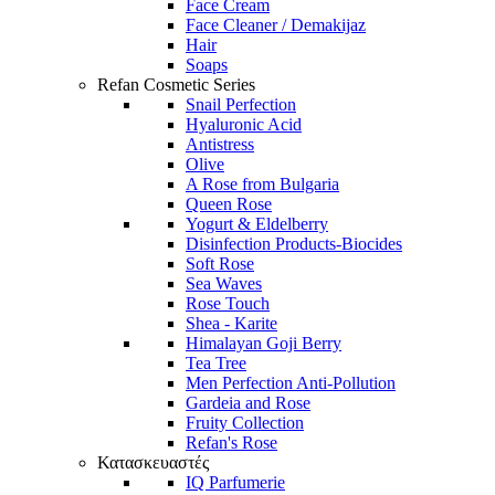
Face Cream
Face Cleaner / Demakijaz
Hair
Soaps
Refan Cosmetic Series
Snail Perfection
Hyaluronic Acid
Antistress
Olive
A Rose from Bulgaria
Queen Rose
Yogurt & Eldelberry
Disinfection Products-Biocides
Soft Rose
Sea Waves
Rose Touch
Shea - Karite
Himalayan Goji Berry
Tea Tree
Men Perfection Anti-Pollution
Gardeia and Rose
Fruity Collection
Refan's Rose
Κατασκευαστές
IQ Parfumerie