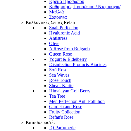
Κρέμα Προσώπου
Καθαρισμός Προσώπου / Ντεμακιγιάζ
Μαλλιά
Σαπούνια
Καλλυντικές Σειρές Refan
Snail Perfection
Hyaluronic Acid
Antistress
Olive
A Rose from Bulgaria
Queen Rose
Yogurt & Eldelberry
Disinfection Products-Biocides
Soft Rose
Sea Waves
Rose Touch
Shea - Karite
Himalayan Goji Berry
Tea Tree
Men Perfection Anti-Pollution
Gardeia and Rose
Fruity Collection
Refan's Rose
Κατασκευαστές
IQ Parfumerie